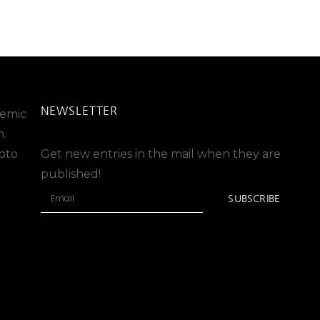
NEWSLETTER
stemic
n.
oto
Get new entries in the mail when they are
published!
SUBSCRIBE