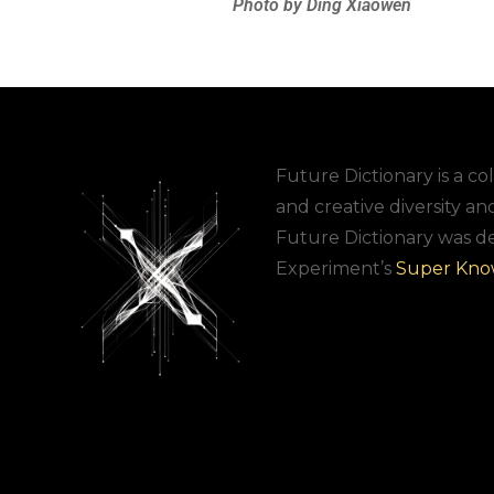
Photo by Ding Xiaowen
Future Dictionary is a col
and creative diversity an
Future Dictionary was d
Experiment’s
Super Kno