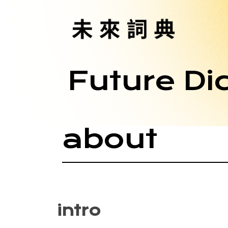
Future Di
about
intro