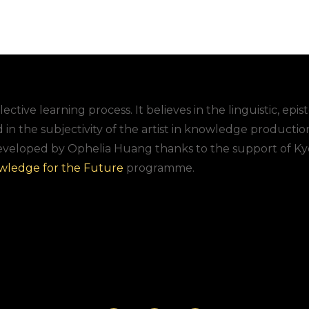
lective learning process. It believes in the linguistic, epi
d in the subjectivity of the artist in knowledge productio
eveloped by Ophelia Huang thanks to the support of Ky
wledge for the Future
programme.