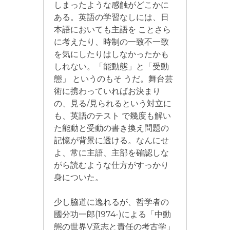
しまったような感触がどこかに
ある。英語の学習なしには、日
本語においても主語を ことさら
に考えたり、時制の一致不一致
を気にしたりはしなかったかも
しれない。「能動態」と「受動
態」 というのもそ うだ。舞台芸
術に携わっていればお決まり
の、見る∕見られるという対立に
も、英語のテスト で幾度も解い
た能動と受動の書き換え問題の
記憶が背景に透ける。なんにせ
よ、常に主語、主部を確認しな
がら読むような仕方がすっかり
身についた。
少し脇道に逸れるが、哲学者の
國分功一郎(1974-)による「中動
態の世界V意志と責任の考古学」