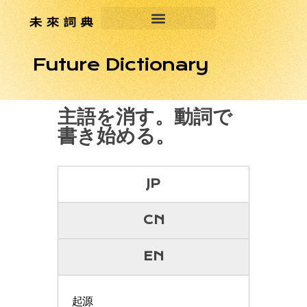
Future Dictionary
主語を消す。動詞で
書き始める。
JP
CN
EN
起源