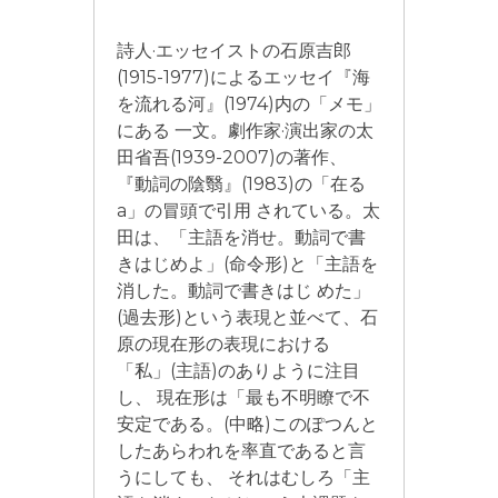
詩人·エッセイストの石原吉郎
(1915-1977)によるエッセイ『海
を流れる河』(1974)内の「メモ」
にある 一文。劇作家·演出家の太
田省吾(1939-2007)の著作、
『動詞の陰翳』(1983)の「在る
a」の冒頭で引用 されている。太
田は、「主語を消せ。動詞で書
きはじめよ」(命令形)と「主語を
消した。動詞で書きはじ めた」
(過去形)という表現と並べて、石
原の現在形の表現における
「私」(主語)のありように注目
し、 現在形は「最も不明瞭で不
安定である。(中略)このぽつんと
したあらわれを率直であると言
うにしても、 それはむしろ「主