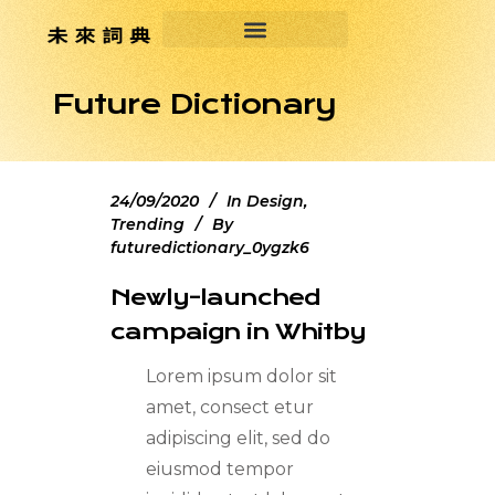
Future Dictionary
24/09/2020
In
Design
,
Trending
By
futuredictionary_0ygzk6
Newly-launched
campaign in Whitby
Lorem ipsum dolor sit
amet, consect etur
adipiscing elit, sed do
eiusmod tempor